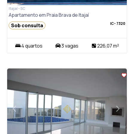
Itajaí - SC
Apartamento em Praia Brava de Itajaí
IC- 7320
Sob consulta
4 quartos
3 vagas
226,07 m²
arrow_back_ios
arrow_forward_ios
Previous
Next