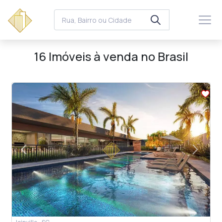
16 Imóveis à venda no Brasil
arrow_back_ios
arrow_forward_ios
Previous
Next