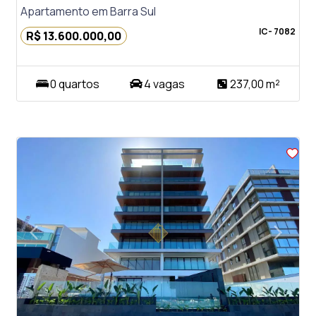
Apartamento em Barra Sul
IC- 7082
R$ 13.600.000,00
0 quartos
4 vagas
237,00 m²
arrow_back_ios
arrow_forward_ios
Previous
Next