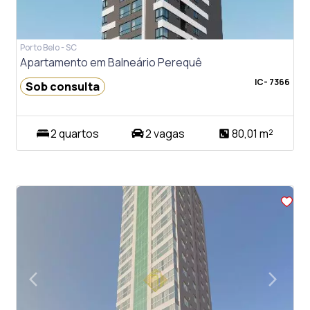
Porto Belo - SC
Apartamento em Balneário Perequê
IC- 7366
Sob consulta
2 quartos
2 vagas
80,01 m²
arrow_back_ios
arrow_forward_ios
Previous
Next