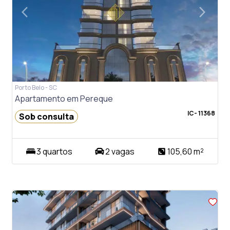
arrow_back_ios
arrow_forward_ios
Previous
Next
Porto Belo - SC
Apartamento em Pereque
IC- 11368
Sob consulta
3 quartos
2 vagas
105,60 m²