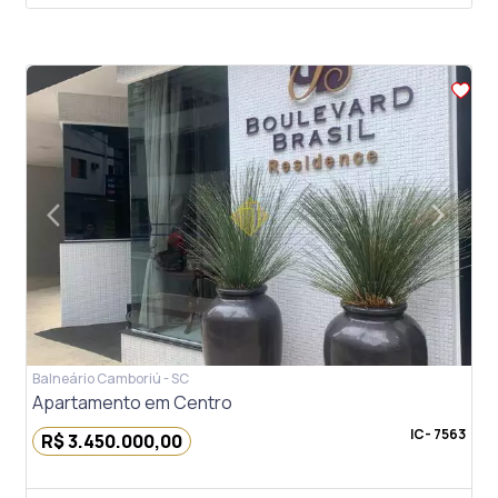
arrow_back_ios
arrow_forward_ios
Previous
Next
Balneário Camboriú - SC
Apartamento em Centro
IC- 7563
R$ 3.450.000,00